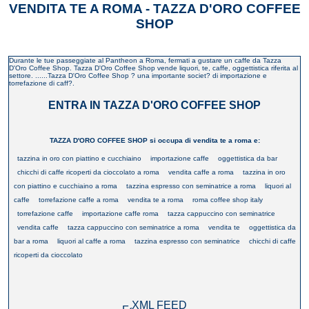
VENDITA TE A ROMA - TAZZA D'ORO COFFEE
SHOP
Durante le tue passeggiate al Pantheon a Roma, fermati a gustare un caffe da Tazza
D'Oro Coffee Shop. Tazza D'Oro Coffee Shop vende liquori, te, caffe, oggettistica riferita al
settore. ......Tazza D'Oro Coffee Shop ? una importante societ? di importazione e
torrefazione di caff?.
ENTRA IN TAZZA D'ORO COFFEE SHOP
TAZZA D'ORO COFFEE SHOP si occupa di vendita te a roma e:
tazzina in oro con piattino e cucchiaino
importazione caffe
oggettistica da bar
chicchi di caffe ricoperti da cioccolato a roma
vendita caffe a roma
tazzina in oro
con piattino e cucchiaino a roma
tazzina espresso con seminatrice a roma
liquori al
caffe
torrefazione caffe a roma
vendita te a roma
roma coffee shop italy
torrefazione caffe
importazione caffe roma
tazza cappuccino con seminatrice
vendita caffe
tazza cappuccino con seminatrice a roma
vendita te
oggettistica da
bar a roma
liquori al caffe a roma
tazzina espresso con seminatrice
chicchi di caffe
ricoperti da cioccolato
XML FEED